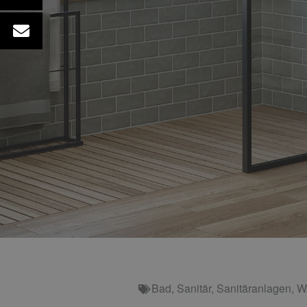
Bad
,
Sanitär
,
Sanitäranlagen
,
W