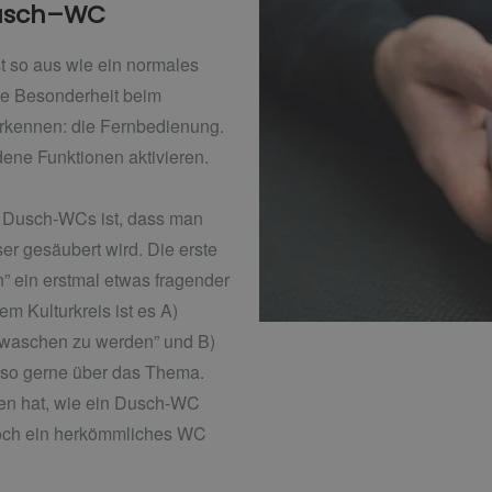
usch
–
WC
t so aus wie ein normales
ne Besonderheit beim
rkennen: die Fernbedienung.
ene Funktionen aktivieren.
s Dusch-WCs ist, dass man
r gesäubert wird. Die erste
n” ein erstmal etwas fragender
m Kulturkreis ist es A)
ewaschen zu werden” und B)
t so gerne über das Thema.
en hat, wie ein Dusch-WC
noch ein herkömmliches WC