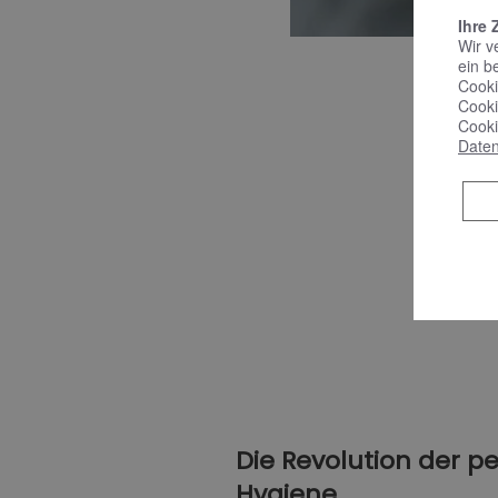
Ihre 
Wir v
ein b
Cooki
Cooki
Cooki
Daten
Die Revolution der p
Hygiene