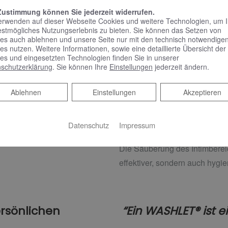
hygienischer.
Zustimmung können Sie jederzeit widerrufen.
erwenden auf dieser Webseite Cookies und weitere Technologien, um 
estmögliches Nutzungserlebnis zu bieten. Sie können das Setzen von
Lass uns das anhand eines Be
es auch ablehnen und unsere Seite nur mit den technisch notwendige
sich den Säuberungs-Effekt 
es nutzen. Weitere Informationen, sowie eine detaillierte Übersicht der
es und eingesetzten Technologien finden Sie in unserer
alltäglichen Situation, dem Hä
schutzerklärung
. Sie können Ihre
Einstellungen
jederzeit ändern.
klarer: Wir waschen uns die H
Verschmutzungen, Dreck und 
Ablehnen
Ablehnen
Einstellungen
Akzeptieren
lassen. Mit Papier würden wir
solches nicht in der Lage ist, 
Datenschutz
Impressum
Prinzip greift auch bei der R
Die Säuberung des Intimbereich
effektiver, sondern auch hygie
ersönlichen
“Ein WASHLET® ist e