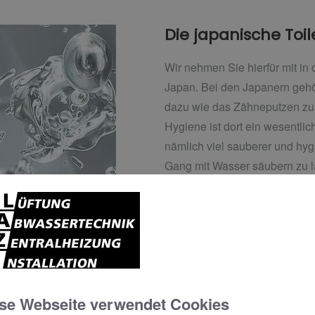
Die japanische Toil
Wir nehmen Sie hierfür mit in
Japan. Bei den Japanern geh
dazu wie das Zähneputzen zu
Hygiene ist dort ein wesentlich
nämlich viel sauberer und hy
Gang mit Wasser säubern zu l
Toilettenpapier zu wischen. 
Japaner beziehungsweise wir
namens WASHLET® entwickel
“Ihhhh – und dann kommt da u
Wasser hin, aber “Ihhhh” kan
se Webseite verwendet Cookies
die Reinigung mit Wasser ist a