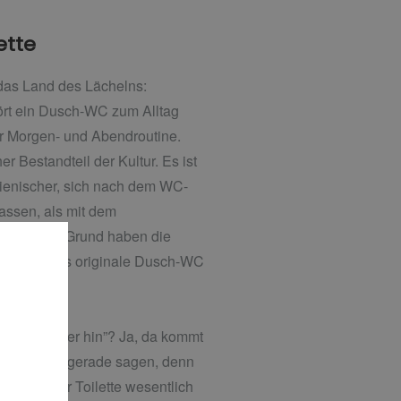
ette
 das Land des Lächelns:
ört ein Dusch-WC zum Alltag
r Morgen- und Abendroutine.
er Bestandteil der Kultur. Es ist
gienischer, sich nach dem WC-
assen, als mit dem
Aus diesem Grund haben die
, TOTO, das originale Dusch-WC
t.
nten Wasser hin”? Ja, da kommt
n man nicht gerade sagen, denn
uch auf der Toilette wesentlich